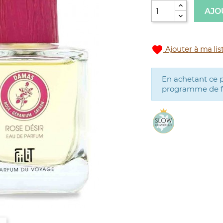
AJO
favorite
Ajouter à ma lis
En achetant ce 
programme de fid