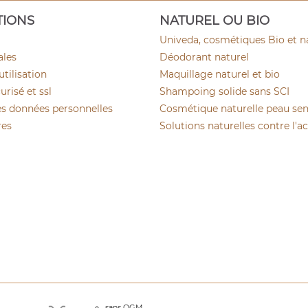
TIONS
NATUREL OU BIO
Univeda, cosmétiques Bio et n
ales
Déodorant naturel
utilisation
Maquillage naturel et bio
risé et ssl
Shampoing solide sans SCI
es données personnelles
Cosmétique naturelle peau sen
res
Solutions naturelles contre l'a
sans OGM