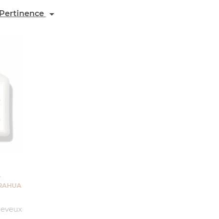

Pertinence
:
-
RAHUA
heveux