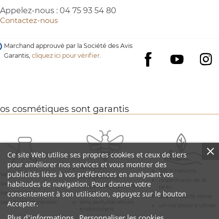
Appelez-nous :
04 75 93 54 80
Contactez-nous
Marchand approuvé par la Société des Avis
Garantis,
cliquez ici pour vérifier
.
YouTube
I
Facebook
os cosmétiques sont garantis
Ce site Web utilise ses propres cookies et ceux de tiers
pour améliorer nos services et vous montrer des
sans OGM
100 % naturels
publicités liées à vos préférences en analysant vos
sans sulfates
sans pesticides
respectueux de la
habitudes de navigation. Pour donner votre
sans silicones
sans polluants pour la
peau
consentement à son utilisation, appuyez sur le bouton
sans phtalates
planète
une efficacité réelle
sans huiles minérales
sans perturbérateurs
Accepter.
un vrai plaisir à utiliser
endocriniens
Plus d'informations
Personnaliser les cookies