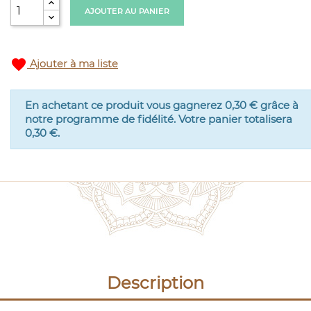
AJOUTER AU PANIER
favorite
Ajouter à ma liste
En achetant ce produit vous gagnerez
0,30 €
grâce à
notre programme de fidélité. Votre panier totalisera
0,30 €
.
Description