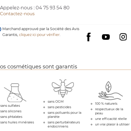
Appelez-nous :
04 75 93 54 80
Contactez-nous
Marchand approuvé par la Société des Avis
Garantis,
cliquez ici pour vérifier
.
YouTube
I
Facebook
os cosmétiques sont garantis
sans OGM
100 % naturels
sans sulfates
sans pesticides
respectueux de la
sans silicones
sans polluants pour la
peau
sans phtalates
planète
une efficacité réelle
sans huiles minérales
sans perturbérateurs
un vrai plaisir à utiliser
endocriniens