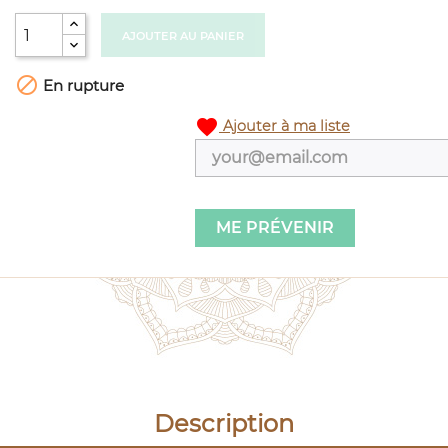
AJOUTER AU PANIER

En rupture
favorite
Ajouter à ma liste
ME PRÉVENIR
Description