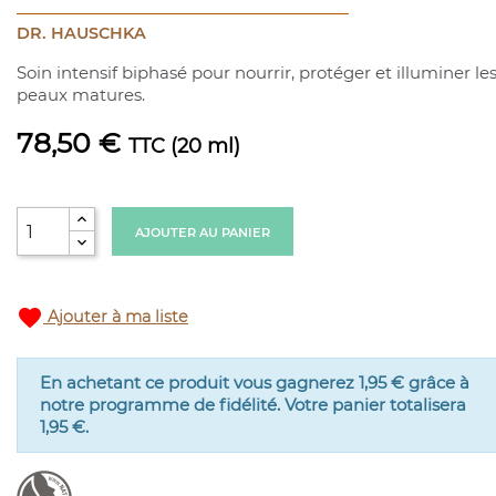
DR. HAUSCHKA
Soin intensif biphasé pour nourrir, protéger et illuminer le
peaux matures.
78,50 €
TTC
(20 ml)
AJOUTER AU PANIER
favorite
Ajouter à ma liste
En achetant ce produit vous gagnerez
1,95 €
grâce à
notre programme de fidélité. Votre panier totalisera
1,95 €
.