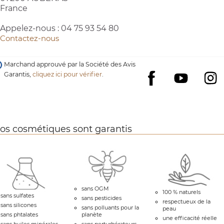
France
Appelez-nous :
04 75 93 54 80
Contactez-nous
Marchand approuvé par la Société des Avis
Garantis,
cliquez ici pour vérifier
.
YouTube
I
Facebook
os cosmétiques sont garantis
sans OGM
100 % naturels
sans sulfates
sans pesticides
respectueux de la
sans silicones
sans polluants pour la
peau
sans phtalates
planète
une efficacité réelle