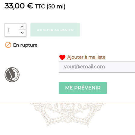
33,00 €
TTC
(50 ml)
AJOUTER AU PANIER

En rupture
favorite
Ajouter à ma liste
ME PRÉVENIR