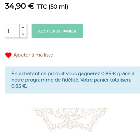
34,90 €
TTC
(50 ml)
AJOUTER AU PANIER
favorite
Ajouter à ma liste
En achetant ce produit vous gagnerez
0,85 €
grâce à
notre programme de fidélité. Votre panier totalisera
0,85 €
.