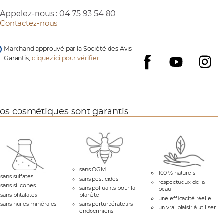
Appelez-nous :
04 75 93 54 80
Contactez-nous
Marchand approuvé par la Société des Avis
Garantis,
cliquez ici pour vérifier
.
YouTube
I
Facebook
os cosmétiques sont garantis
sans OGM
100 % naturels
sans sulfates
sans pesticides
respectueux de la
sans silicones
sans polluants pour la
peau
sans phtalates
planète
une efficacité réelle
sans huiles minérales
sans perturbérateurs
un vrai plaisir à utiliser
endocriniens