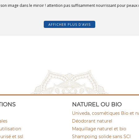
on image dans le miroir ! attention pas suffisamment nourrissant pour peaux m
AFFICHER PLUS D'AVIS
TIONS
NATUREL OU BIO
Univeda, cosmétiques Bio et n
ales
Déodorant naturel
utilisation
Maquillage naturel et bio
risé et ssl
Shampoing solide sans SCI