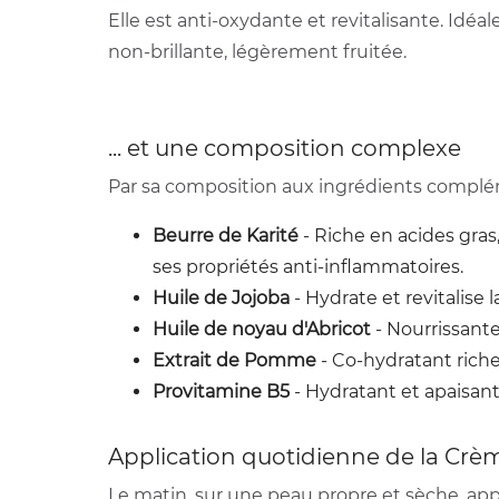
Elle est anti-oxydante et revitalisante. Idé
non-brillante, légèrement fruitée.
... et une composition complexe
Par sa composition aux ingrédients complé
Beurre de Karité
-
Riche en acides gras
ses propriétés anti-inflammatoires.
Huile de Jojoba
-
Hydrate et revitalise l
Huile de noyau d'Abricot
-
Nourrissante
Extrait de Pomme
-
Co-hydratant riche
Provitamine B5
-
Hydratant et apaisant
Application quotidienne de la Crè
Le matin, sur une peau propre et sèche, appl