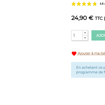
4.8 
24,90 €
TTC
AJO
favorite
Ajouter à ma lis
En achetant ce 
programme de fid