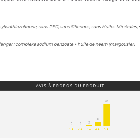
isothiazolinone, sans PEG, sans Silicones, sans Huiles Minérales, s
 danger : complexe sodium benzoate + huile de neem (margousier)
AVIS À PROPOS DU PRODUIT
48
9
2
0
0
1★
2★
3★
4★
5★