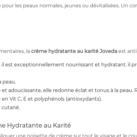
ale pour les peaux normales, jeunes ou dévitalisées. Un 
mentaires, la
crème hydratante au karité Joveda
est ant
, il est exceptionnellement nourrissant et hydratant. il 
a peau.
 et adoucissante, elle redonne éclat et tonus à la peau. R
 en Vit C, E et polyphénols (antioxydants).
 cutané.
me Hydratante au Karité
iquer une noisette de crème sur tout le visage et le cou