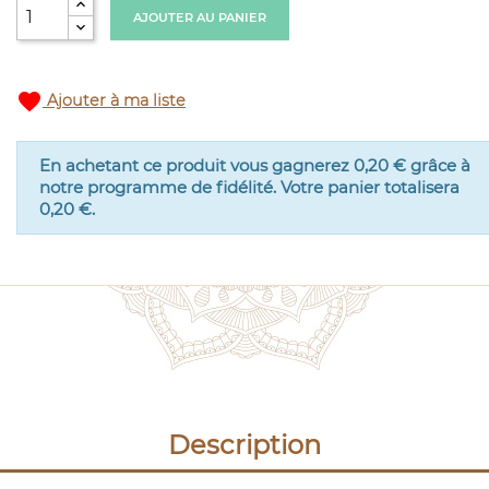
AJOUTER AU PANIER
favorite
Ajouter à ma liste
En achetant ce produit vous gagnerez
0,20 €
grâce à
notre programme de fidélité. Votre panier totalisera
0,20 €
.
Description