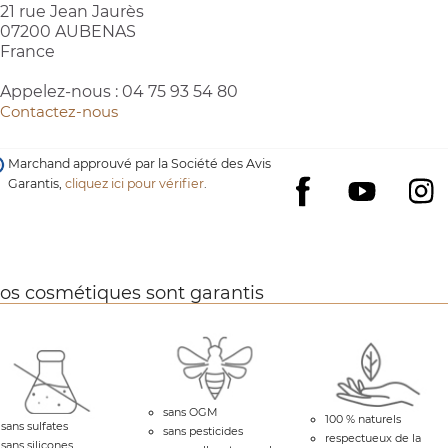
21 rue Jean Jaurès
07200 AUBENAS
France
Appelez-nous :
04 75 93 54 80
Contactez-nous
Marchand approuvé par la Société des Avis
Garantis,
cliquez ici pour vérifier
.
YouTube
I
Facebook
os cosmétiques sont garantis
sans OGM
100 % naturels
sans sulfates
sans pesticides
respectueux de la
sans silicones