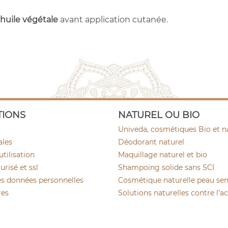
huile végétale
avant application cutanée.
TIONS
NATUREL OU BIO
Univeda, cosmétiques Bio et n
ales
Déodorant naturel
utilisation
Maquillage naturel et bio
risé et ssl
Shampoing solide sans SCI
es données personnelles
Cosmétique naturelle peau sen
res
Solutions naturelles contre l'a