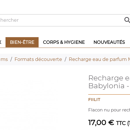
X
BIEN-ÊTRE
CORPS & HYGIENE
NOUVEAUTÉS
ums
Formats découverte
Recharge eau de parfum 
Recharge 
Babylonia -
FIILIT
Flacon nu pour rech
17,00 €
TTC
(