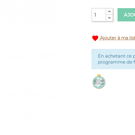
AJO
favorite
Ajouter à ma lis
En achetant ce 
programme de fid