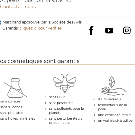
Appelez-nous :
04 75 93 54 80
Contactez-nous
Marchand approuvé par la Société des Avis
Garantis,
cliquez ici pour vérifier
.
YouTube
I
Facebook
os cosmétiques sont garantis
sans OGM
100 % naturels
sans sulfates
sans pesticides
respectueux de la
sans silicones
sans polluants pour la
peau
sans phtalates
planète
une efficacité réelle
sans huiles minérales
sans perturbérateurs
un vrai plaisir à utiliser
endocriniens