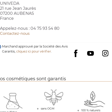
UNIVEDA
21 rue Jean Jaurès
07200 AUBENAS
France
Appelez-nous :
04 75 93 54 80
Contactez-nous
Marchand approuvé par la Société des Avis
Garantis,
cliquez ici pour vérifier
.
YouTube
I
Facebook
os cosmétiques sont garantis
sans OGM
100 % naturels