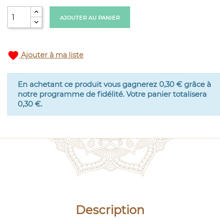
AJOUTER AU PANIER
favorite
Ajouter à ma liste
En achetant ce produit vous gagnerez
0,30 €
grâce à
notre programme de fidélité. Votre panier totalisera
0,30 €
.
Description