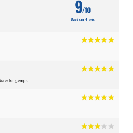
9
/10
Basé sur 4 avis
a durer longtemps.