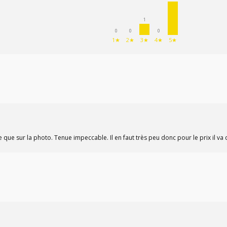
1
0
0
0
1★
2★
3★
4★
5★
oline que sur la photo. Tenue impeccable. Il en faut très peu donc pour le prix il v