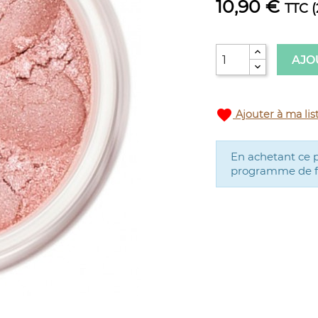
10,90 €
TTC
(
AJO
favorite
Ajouter à ma lis
En achetant ce 
programme de fid