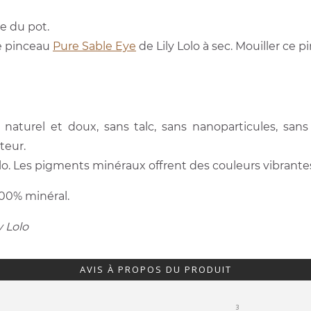
e du pot.
le pinceau
Pure Sable Eye
de Lily Lolo à sec. Mouiller ce
naturel et doux, sans talc, sans nanoparticules, sans
teur.
y Lolo. Les pigments minéraux offrent des couleurs vibrant
100% minéral.
 Lolo
AVIS À PROPOS DU PRODUIT
3