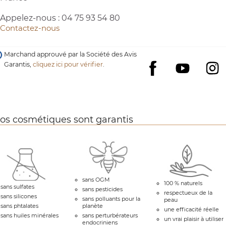
Appelez-nous :
04 75 93 54 80
Contactez-nous
Marchand approuvé par la Société des Avis
Garantis,
cliquez ici pour vérifier
.
YouTube
I
Facebook
os cosmétiques sont garantis
sans OGM
100 % naturels
sans sulfates
sans pesticides
respectueux de la
sans silicones
sans polluants pour la
peau
sans phtalates
planète
une efficacité réelle
sans huiles minérales
sans perturbérateurs
un vrai plaisir à utiliser
endocriniens