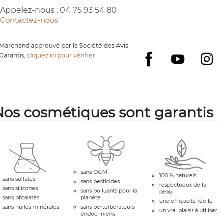
Appelez-nous :
04 75 93 54 80
Contactez-nous
Marchand approuvé par la Société des Avis
Garantis,
cliquez ici pour vérifier
.
YouTube
I
Facebook
Nos cosmétiques sont garantis
sans OGM
100 % naturels
sans sulfates
sans pesticides
respectueux de la
sans silicones
sans polluants pour la
peau
sans phtalates
planète
une efficacité réelle
sans huiles minérales
sans perturbérateurs
un vrai plaisir à utiliser
endocriniens