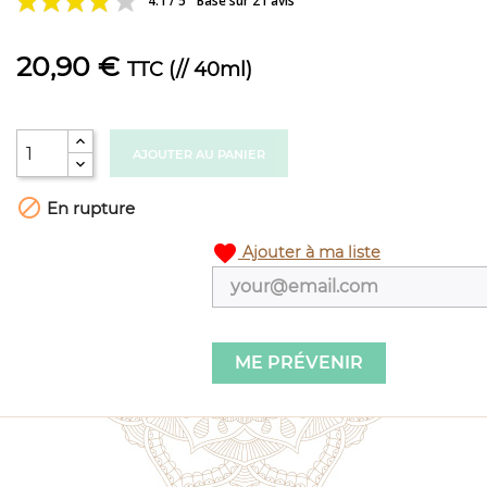
4.1 / 5
Basé sur 21 avis
20,90 €
TTC
(// 40ml)
AJOUTER AU PANIER

En rupture
favorite
Ajouter à ma liste
ME PRÉVENIR