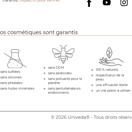
Garantis,
cliquez ici pour vérifier
.
YouTube
I
Facebook
os cosmétiques sont garantis
sans OGM
100 % naturels
sans sulfates
sans pesticides
respectueux de la
sans silicones
sans polluants pour la
peau
sans phtalates
planète
une efficacité réelle
sans huiles minérales
sans perturbérateurs
un vrai plaisir à utiliser
endocriniens
© 2026 Univeda® - Tous droits réserv