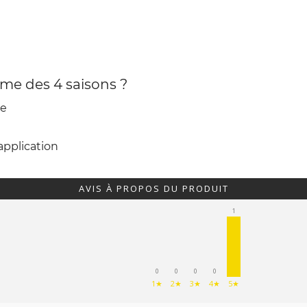
me des 4 saisons ?
ée
'application
AVIS À PROPOS DU PRODUIT
1
0
0
0
0
1★
2★
3★
4★
5★