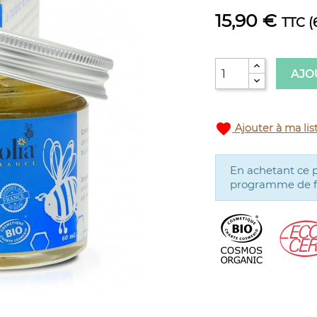
15,90 €
TTC
(
AJO
favorite
Ajouter à ma lis
En achetant ce 
programme de fid