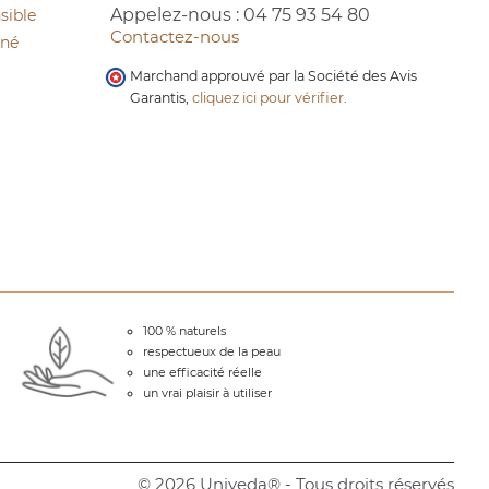
Appelez-nous :
04 75 93 54 80
sible
Contactez-nous
cné
Marchand approuvé par la Société des Avis
Garantis,
cliquez ici pour vérifier
.
100 % naturels
respectueux de la peau
une efficacité réelle
un vrai plaisir à utiliser
© 2026 Univeda® - Tous droits réservés