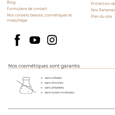
Blog
Protection d
Formulaire de contact
Nos Partenai
Nos conseils beauté, cosmétiques et
Plan du site
maquillage
YouTube
Instagram
Facebook
Nos cosmétiques sont garantis
sans sulfates
sans silicones
sans phtalates
sans huiles minérales