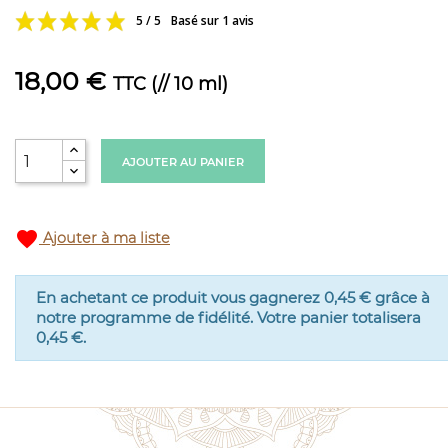
5 / 5
Basé sur 1 avis
18,00 €
TTC
(// 10 ml)
AJOUTER AU PANIER
favorite
Ajouter à ma liste
En achetant ce produit vous gagnerez
0,45 €
grâce à
notre programme de fidélité. Votre panier totalisera
0,45 €
.