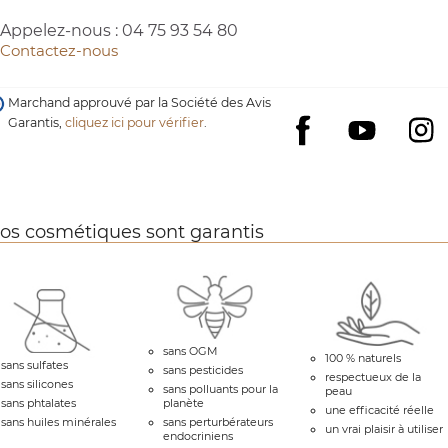
Appelez-nous :
04 75 93 54 80
Contactez-nous
Marchand approuvé par la Société des Avis
Garantis,
cliquez ici pour vérifier
.
YouTube
I
Facebook
os cosmétiques sont garantis
sans OGM
100 % naturels
sans sulfates
sans pesticides
respectueux de la
sans silicones
sans polluants pour la
peau
sans phtalates
planète
une efficacité réelle
sans huiles minérales
sans perturbérateurs
un vrai plaisir à utiliser
endocriniens