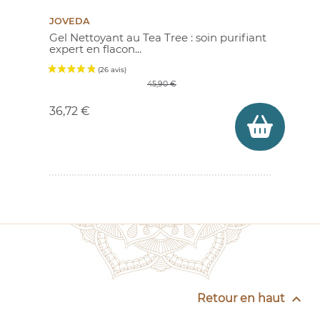
JOVEDA
Gel Nettoyant au Tea Tree : soin purifiant
expert en flacon...
Prix de base
Prix
45,90 €
36,72 €
(49 avis)

Retour en haut