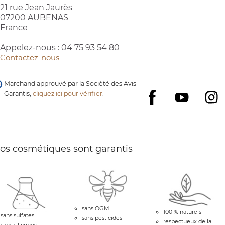
21 rue Jean Jaurès
07200 AUBENAS
France
Appelez-nous :
04 75 93 54 80
Contactez-nous
Marchand approuvé par la Société des Avis
Garantis,
cliquez ici pour vérifier
.
YouTube
I
Facebook
os cosmétiques sont garantis
(26 avis)
sans OGM
100 % naturels
sans sulfates
sans pesticides
respectueux de la