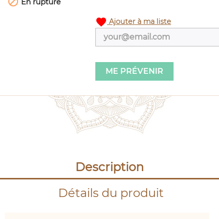

En rupture
favorite
Ajouter à ma liste
ME PRÉVENIR
Description
Détails du produit