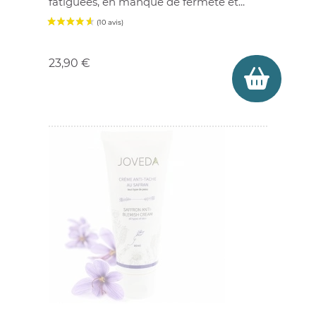
fatiguées, en manque de fermeté et...
Prix
23,90 €